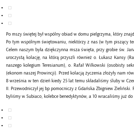
Po mszy świętej był wspólny obiad w domu pielgrzyma, który znajdu
Po tym wspólnym świętowaniu, niektórzy z nas (w tym piszący ten
Celem naszym była dziękczynna msza święta, przy grobie św. Jana
uroczystą kolację, na którą przyszli również o. Łukasz Kansy (R
naszego kolegium Teresianum), o. Rafał Wilkowski (osobisty sek
(ekonom naszej Prowincji). Przed kolacją życzenia złożyły nam równ
8 września w ten dzień kiedy 25 lat temu składaliśmy śluby w Cze
II. Przewodniczył jej bp pomocniczy z Gdańska Zbigniew Zieliński
byliśmy w Subiaco, kolebce benedyktynów, a 10 wracaliśmy już do 