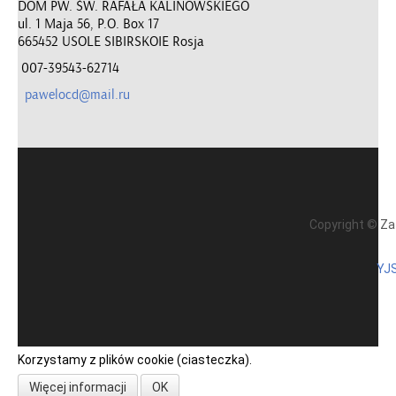
DOM PW. ŚW. RAFAŁA KALINOWSKIEGO
ul. 1 Maja 56, P.O. Box 17
665452 USOLE SIBIRSKOIE Rosja
007-39543-62714
pawelocd@mail.ru
Copyright ©
Za
YJS
Korzystamy z plików cookie (ciasteczka).
Więcej informacji
OK