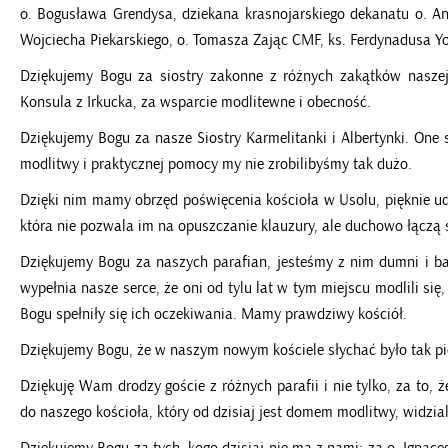
o. Bogusława Grendysa, dziekana krasnojarskiego dekanatu o. Ant
Wojciecha Piekarskiego, o. Tomasza Zając CMF, ks. Ferdynadusa Yo
Dziękujemy Bogu za siostry zakonne z różnych zakątków naszej 
Konsula z Irkucka, za wsparcie modlitewne i obecność.
Dziękujemy Bogu za nasze Siostry Karmelitanki i Albertynki. One 
modlitwy i praktycznej pomocy my nie zrobilibyśmy tak dużo.
Dzięki nim mamy obrzęd poświęcenia kościoła w Usolu, pięknie ude
która nie pozwala im na opuszczanie klauzury, ale duchowo łączą 
Dziękujemy Bogu za naszych parafian, jesteśmy z nim dumni i ba
wypełnia nasze serce, że oni od tylu lat w tym miejscu modlili się,
Bogu spełniły się ich oczekiwania. Mamy prawdziwy kościół.
Dziękujemy Bogu, że w naszym nowym kościele słychać było tak pię
Dziękuję Wam drodzy goście z różnych parafii i nie tylko, za to, 
do naszego kościoła, który od dzisiaj jest domem modlitwy, widzi