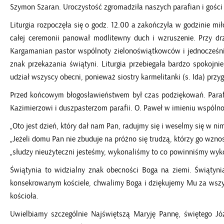
Szymon Szaran. Uroczystość zgromadziła naszych parafian i gości z 
Liturgia rozpoczęła się o godz. 12.00 a zakończyła w godzinie mił
całej ceremonii panował modlitewny duch i wzruszenie. Przy d
Kargamanian pastor wspólnoty zielonoświątkowców i jednocześni
znak przekazania świątyni. Liturgia przebiegała bardzo spokojnie
udział wszyscy obecni, ponieważ siostry karmelitanki (s. Ida) prz
Przed końcowym błogosławieństwem był czas podziękowań. Parafi
Kazimierzowi i duszpasterzom parafii. O. Paweł w imieniu wspóln
„Oto jest dzień, który dał nam Pan, radujmy się i weselmy się w nim
„Jeżeli domu Pan nie zbuduje na próżno się trudzą, którzy go wznos
„słudzy nieużyteczni jesteśmy, wykonaliśmy to co powinniśmy wyko
Świątynia to widzialny znak obecności Boga na ziemi. Świątyni
konsekrowanym kościele, chwalimy Boga i dziękujemy Mu za wszys
kościoła.
Uwielbiamy szczególnie Najświętszą Maryję Pannę, świętego Józe