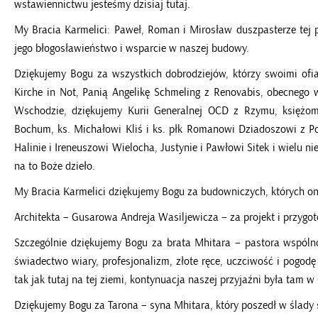
wstawiennictwu jesteśmy dzisiaj tutaj.
My Bracia Karmelici: Paweł, Roman i Mirosław duszpasterze tej p
jego błogosławieństwo i wsparcie w naszej budowy.
Dziękujemy Bogu za wszystkich dobrodziejów, którzy swoimi ofi
Kirche in Not, Panią Angelikę Schmeling z Renovabis, obecnego
Wschodzie, dziękujemy Kurii Generalnej OCD z Rzymu, księżom
Bochum, ks. Michałowi Kliś i ks. płk Romanowi Dziadoszowi z Po
Halinie i Ireneuszowi Wielocha, Justynie i Pawłowi Sitek i wielu 
na to Boże dzieło.
My Bracia Karmelici dziękujemy Bogu za budowniczych, których on
Architekta – Gusarowa Andreja Wasiljewicza – za projekt i przyg
Szczególnie dziękujemy Bogu za brata Mhitara – pastora wspóln
świadectwo wiary, profesjonalizm, złote ręce, uczciwość i pogodę
tak jak tutaj na tej ziemi, kontynuacja naszej przyjaźni była tam w 
Dziękujemy Bogu za Tarona – syna Mhitara, który poszedł w ślady s