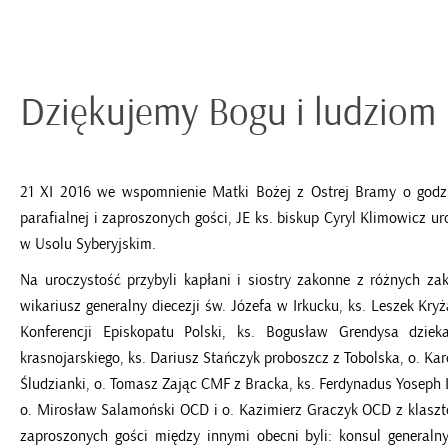
Dziękujemy Bogu i ludziom
21 XI 2016 we wspomnienie Matki Bożej z Ostrej Bramy o godz
parafialnej i zaproszonych gości, JE ks. biskup Cyryl Klimowicz 
w Usolu Syberyjskim.
Na uroczystość przybyli kapłani i siostry zakonne z różnych zak
wikariusz generalny diecezji św. Józefa w Irkucku, ks. Leszek K
Konferencji Episkopatu Polski, ks. Bogusław Grendysa dzie
krasnojarskiego, ks. Dariusz Stańczyk proboszcz z Tobolska, o. Kar
Śludzianki, o. Tomasz Zając CMF z Bracka, ks. Ferdynadus Yoseph Le
o. Mirosław Salamoński OCD i o. Kazimierz Graczyk OCD z klaszt
zaproszonych gości między innymi obecni byli: konsul generaln