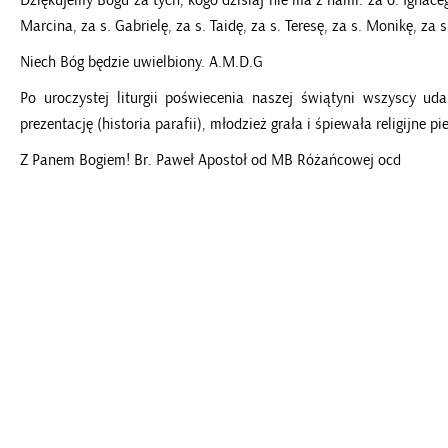
Dziękujemy Bogu za tych, kogo dzisiaj nie ma z nami: za o. Ignaceg
Marcina, za s. Gabrielę, za s. Taidę, za s. Teresę, za s. Monikę, za s
Niech Bóg będzie uwielbiony. A.M.D.G
Po uroczystej liturgii poświecenia naszej świątyni wszyscy u
prezentację (historia parafii), młodzież grała i śpiewała religijne
Z Panem Bogiem! Br. Paweł Apostoł od MB Różańcowej ocd