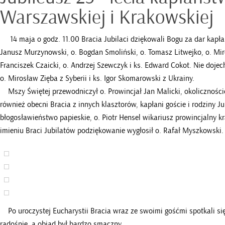
Warszawskiej i Krakowskiej
14 maja o godz. 11.00 Bracia Jubilaci dziękowali Bogu za dar kapłań
Janusz Murzynowski, o. Bogdan Smoliński, o. Tomasz Litwejko, o. Mir
Franciszek Czaicki, o. Andrzej Szewczyk i ks. Edward Cokot. Nie doje
o. Mirosław Zięba z Syberii i ks. Igor Skomarowski z Ukrainy.
Mszy Świętej przewodniczył o. Prowincjał Jan Malicki, okolicznościo
również obecni Bracia z innych klasztorów, kapłani goście i rodziny J
błogosławieństwo papieskie, o. Piotr Hensel wikariusz prowincjalny k
imieniu Braci Jubilatów podziękowanie wygłosił o. Rafał Myszkowski.
Po uroczystej Eucharystii Bracia wraz ze swoimi gośćmi spotkali si
radośnie, a obiad był bardzo smaczny.