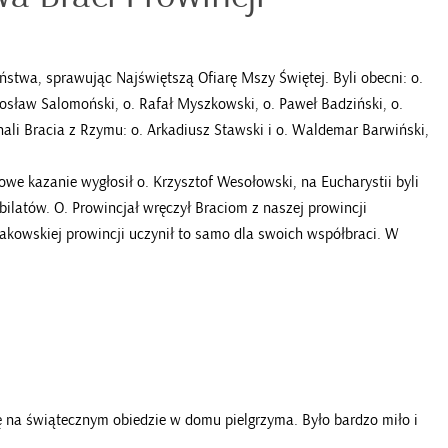
stwa, sprawując Najświętszą Ofiarę Mszy Świętej. Byli obecni: o.
osław Salomoński, o. Rafał Myszkowski, o. Paweł Badziński, o.
chali Bracia z Rzymu: o. Arkadiusz Stawski i o. Waldemar Barwiński,
we kazanie wygłosił o. Krzysztof Wesołowski, na Eucharystii byli
ubilatów. O. Prowincjał wręczył Braciom z naszej prowincji
rakowskiej prowincji uczynił to samo dla swoich współbraci. W
ę na świątecznym obiedzie w domu pielgrzyma. Było bardzo miło i