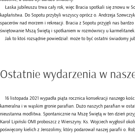
Łaska jubileuszu trwa cały rok, więc Bracia spotkali się znowu w Sop
kapłaństwa. Do Sopotu przybyli wszyscy oprócz o. Andrzeja Szewczyka
spacerów nad morzem i rekreacji. Bracia z Sopotu przyjęli nas bardzo
świętowanie Mszą Świętą i spotkaniem w rozmównicy u karmelitanek
Jak to ktoś rozsądnie powiedział: może to być ostatni świadomy jubi
Ostatnie wydarzenia w naszej
16 listopada 2021 wypadła piąta rocznica konsekracji naszego kośc
kameralna i w wąskim gronie parafian. Dużo naszych parafian w ostat
nieustanna modlitwa. Spontanicznie na Mszę Świętą w ten dzień przyje
Karol Lipiński OMI proboszcz z Wierszyny. Ks. Wojciech wygłosił oko
poświęcony kielich z Jerozolimy, który podarował naszej parafii o. Ro