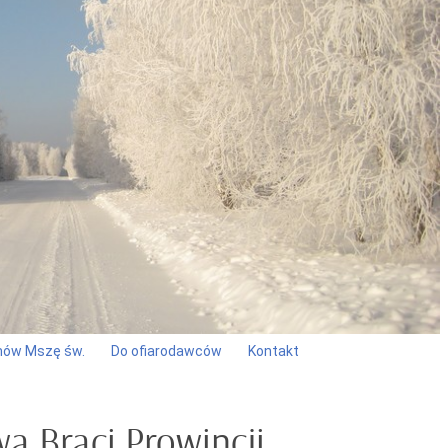
ów Mszę św.
Do ofiarodawców
Kontakt
wa Braci Prowincji