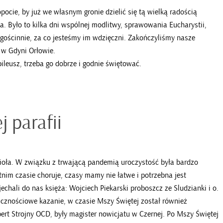
ocie, by już we własnym gronie dzielić się tą wielką radością
. Było to kilka dni wspólnej modlitwy, sprawowania Eucharystii,
 gościnnie, za co jesteśmy im wdzięczni. Zakończyliśmy nasze
 w Gdyni Orłowie.
leusz, trzeba go dobrze i godnie świętować.
 parafii
ioła. W związku z trwającą pandemią uroczystość była bardzo
nim czasie choruje, czasy mamy nie łatwe i potrzebna jest
chali do nas księża: Wojciech Piekarski proboszcz ze Sludzianki i o.
licznościowe kazanie, w czasie Mszy Świętej został również
bert Strojny OCD, były magister nowicjatu w Czernej. Po Mszy Świętej