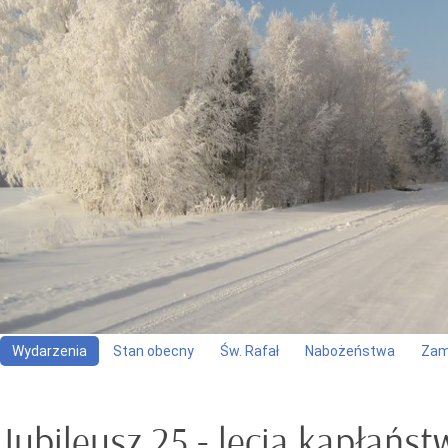
Wydarzenia
Stan obecny
Św. Rafał
Nabożeństwa
Zam
Jubileusz 25 - lecia kapłańst