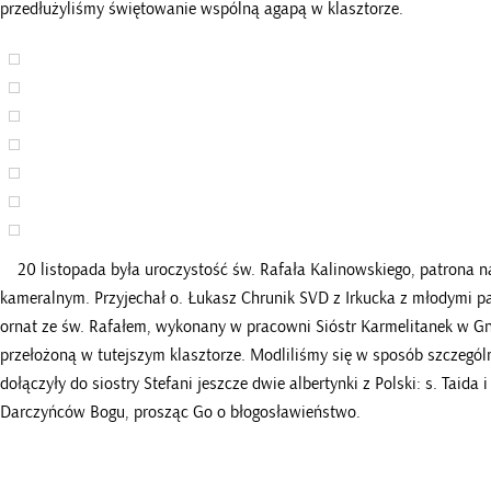
przedłużyliśmy świętowanie wspólną agapą w klasztorze.
20 listopada była uroczystość św. Rafała Kalinowskiego, patrona n
kameralnym. Przyjechał o. Łukasz Chrunik SVD z Irkucka z młodymi p
ornat ze św. Rafałem, wykonany w pracowni Sióstr Karmelitanek w Gnie
przełożoną w tutejszym klasztorze. Modliliśmy się w sposób szczegó
dołączyły do siostry Stefani jeszcze dwie albertynki z Polski: s. Taid
Darczyńców Bogu, prosząc Go o błogosławieństwo.