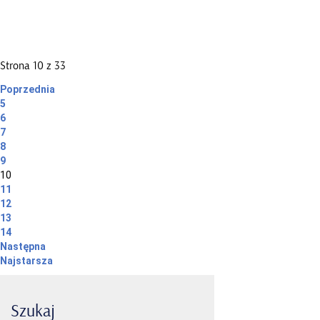
Strona 10 z 33
Poprzednia
5
6
7
8
9
10
11
12
13
14
Następna
Najstarsza
Szukaj