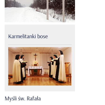
Karmelitanki
bose
Myśli
św.
Rafała